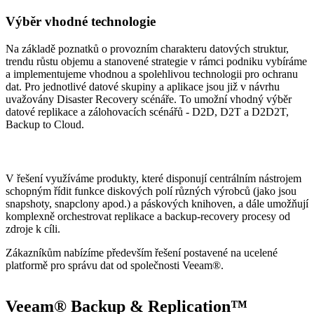
Výběr vhodné technologie
Na základě poznatků o provozním charakteru datových struktur,
trendu růstu objemu a stanovené strategie v rámci podniku vybíráme
a implementujeme vhodnou a spolehlivou technologii pro ochranu
dat. Pro jednotlivé datové skupiny a aplikace jsou již v návrhu
uvažovány Disaster Recovery scénáře. To umožní vhodný výběr
datové replikace a zálohovacích scénářů - D2D, D2T a D2D2T,
Backup to Cloud.
V řešení využíváme produkty, které disponují centrálním nástrojem
schopným řídit funkce diskových polí různých výrobců (jako jsou
snapshoty, snapclony apod.) a páskových knihoven, a dále umožňují
komplexně orchestrovat replikace a backup-recovery procesy od
zdroje k cíli.
Zákazníkům nabízíme především řešení postavené na ucelené
platformě pro správu dat od společnosti Veeam®.
Veeam® Backup & Replication™