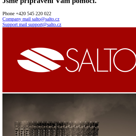
Jsme připraveni Vám pomoci.
Phone
+420 545 220 022
Company mail
salto@salto.cz
Support mail
support@salto.cz