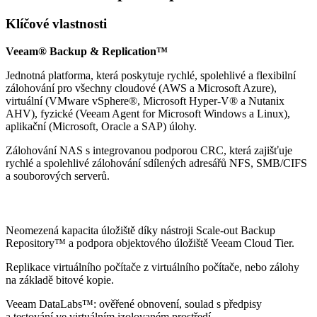
Klíčové vlastnosti
Veeam® Backup & Replication™
Jednotná platforma, která poskytuje rychlé, spolehlivé a flexibilní
zálohování pro všechny cloudové (AWS a Microsoft Azure),
virtuální (VMware vSphere®, Microsoft Hyper-V® a Nutanix
AHV), fyzické (Veeam Agent for Microsoft Windows a Linux),
aplikační (Microsoft, Oracle a SAP) úlohy.
Zálohování NAS s integrovanou podporou CRC, která zajišťuje
rychlé a spolehlivé zálohování sdílených adresářů NFS, SMB/CIFS
a souborových serverů.
Neomezená kapacita úložiště díky nástroji Scale-out Backup
Repository™ a podpora objektového úložiště Veeam Cloud Tier.
Replikace virtuálního počítače z virtuálního počítače, nebo zálohy
na základě bitové kopie.
Veeam DataLabs™: ověřené obnovení, soulad s předpisy
a testování ve virtuálním izolovaném prostředí.