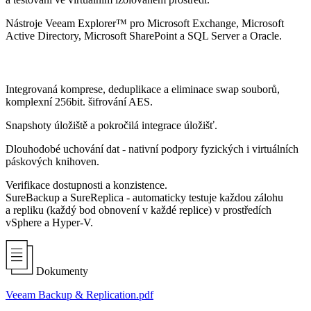
Nástroje Veeam Explorer™ pro Microsoft Exchange, Microsoft
Active Directory, Microsoft SharePoint a SQL Server a Oracle.
Integrovaná komprese, deduplikace a eliminace swap souborů,
komplexní 256bit. šifrování AES.
Snapshoty úložiště a pokročilá integrace úložišť.
Dlouhodobé uchování dat - nativní podpory fyzických i virtuálních
páskových knihoven.
Verifikace dostupnosti a konzistence.
SureBackup a SureReplica - automaticky testuje každou zálohu
a repliku (každý bod obnovení v každé replice) v prostředích
vSphere a Hyper-V.
Dokumenty
Veeam Backup & Replication.pdf