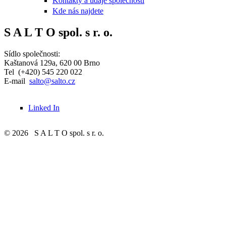
Kontakty a údaje společnosti
Kde nás najdete
S A L T O spol. s r. o.
Sídlo společnosti:
Kaštanová 129a, 620 00 Brno
Tel (+420) 545 220 022
E-mail
salto@salto.cz
Linked In
© 2026 S A L T O spol. s r. o.