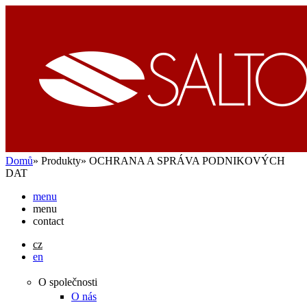
Přejít k hlavnímu obsahu
Domů
»
Produkty
»
OCHRANA A SPRÁVA PODNIKOVÝCH
DAT
menu
menu
contact
cz
en
O společnosti
O nás